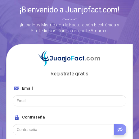
¡Bienvenido a Juanjofact.com!
¡Inicia Hoy Mismo con la Facturación Electrónica y
Sin Tediosos Contratos que te Amarren!
Regístrate gratis
Email
Contraseña