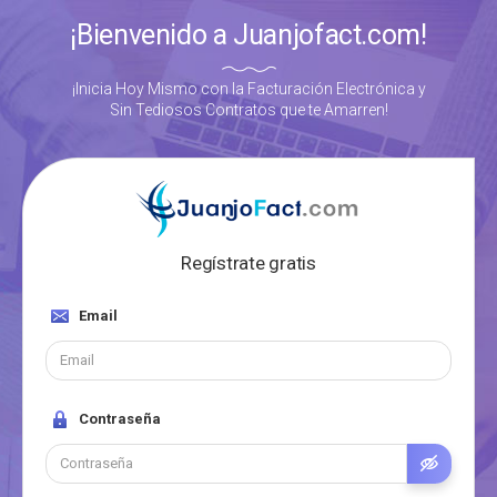
¡Bienvenido a Juanjofact.com!
¡Inicia Hoy Mismo con la Facturación Electrónica y
Sin Tediosos Contratos que te Amarren!
Regístrate gratis
Email
Contraseña